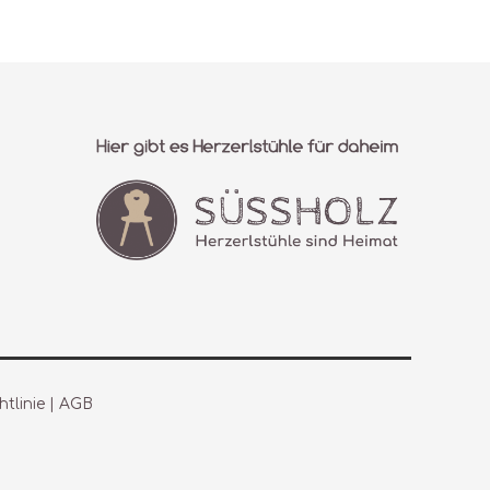
tlinie
|
AGB