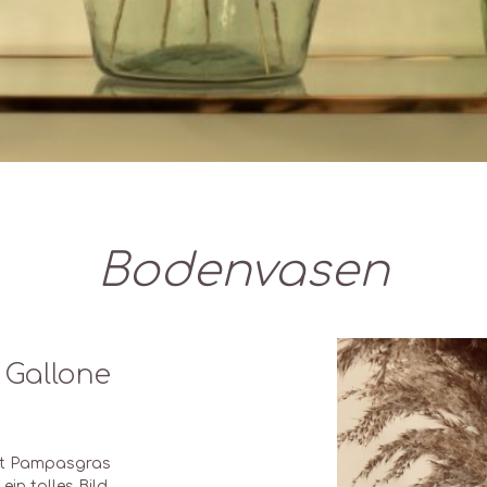
Bodenvasen
Gallone
it Pampasgras
in tolles Bild.