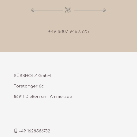
+49 8807 9462525
SÜSSHOLZ GmbH
Forstanger 6c
86911 Dießen am Ammersee
+49 1628586732