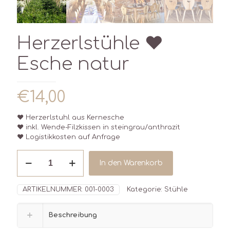
Herzerlstühle ♥
Esche natur
€
14,00
♥ Herzerlstuhl aus Kernesche
♥ inkl. Wende-Filzkissen in steingrau/anthrazit
♥ Logistikkosten auf Anfrage
Herzerlstühle
In den Warenkorb
♥
Esche
natur
ARTIKELNUMMER:
001-0003
Kategorie:
Stühle
Menge
Beschreibung